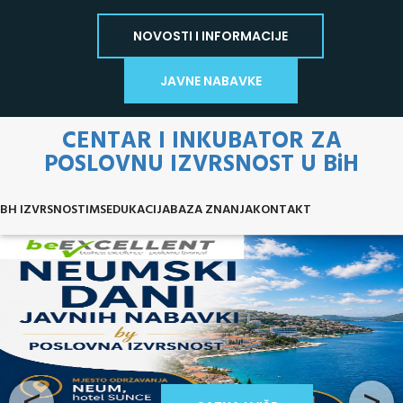
NOVOSTI I INFORMACIJE
JAVNE NABAVKE
CENTAR I INKUBATOR ZA
POSLOVNU IZVRSNOST U BiH
BH IZVRSNOST
IMS
EDUKACIJA
BAZA ZNANJA
KONTAKT